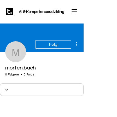
AI & Kompetenceudvikling
Flere handlinger
Følg
morten.bach
morten.bach
0 Følgere
0 Følger