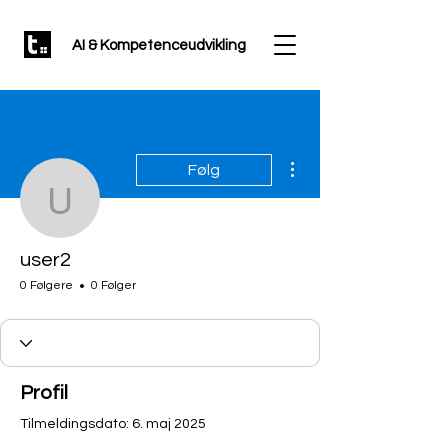
AI & Kompetenceudvikling
Flere handlinger
Følg
user2
user2
0 Følgere
0 Følger
Profil
Tilmeldingsdato: 6. maj 2025