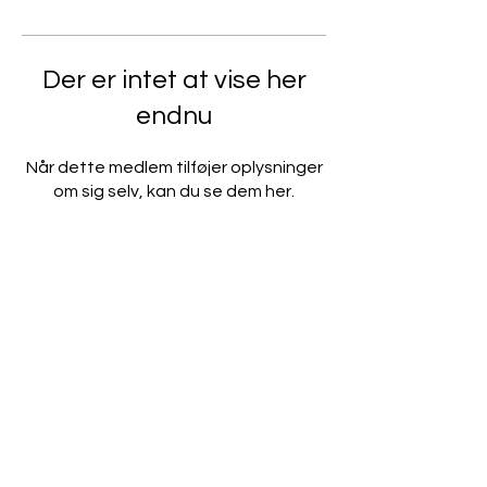
Der er intet at vise her
endnu
Når dette medlem tilføjer oplysninger
om sig selv, kan du se dem her.
Skal vi tage en uforpligtende
snak om dine behov?
Send mail :
hej@toolpack.one
Ring på : +4529292995
Njalsgade 76