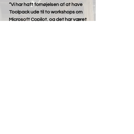
“Vi har haft fornøjelsen af at have
Toolpack ude til to workshops om
Microsoft Copilot, og det har været
en fantastisk oplevelse.
Underviserne er yderst
professionelle og enormt
pædagogiske i deres tilgang”
Steen Gerhart - CEO
Skal vi tage en uforpligtende
snak om dine behov?