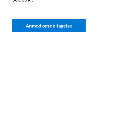
300,00 kr.
Anmod om deltagelse
Skal vi tage en uforpligtende
snak om dine behov?
Send mail :
hej@toolpack.one
Ring på : +4529292995
Njalsgade 76
2300 København S