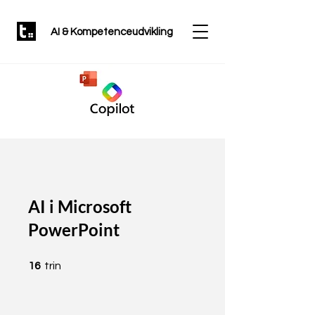
AI & Kompetenceudvikling
AI i Microsoft
PowerPoint
16 trin
16
trin