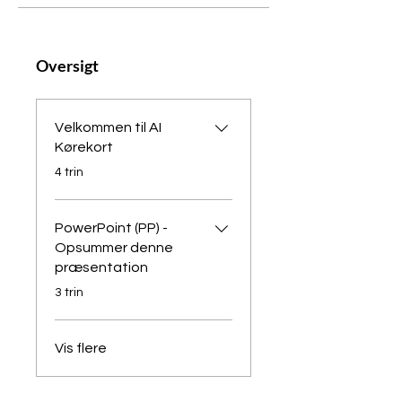
Oversigt
Velkommen til AI
Kørekort
.
4 trin
PowerPoint (PP) -
Opsummer denne
præsentation
.
3 trin
Vis flere