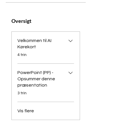
Oversigt
Velkommen til AI
Kørekort
.
4 trin
PowerPoint (PP) -
Opsummer denne
præsentation
.
3 trin
Vis flere