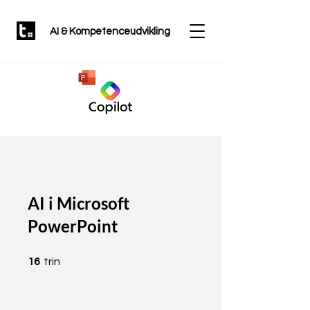
AI & Kompetenceudvikling
AI i Microsoft
PowerPoint
16 trin
16
trin