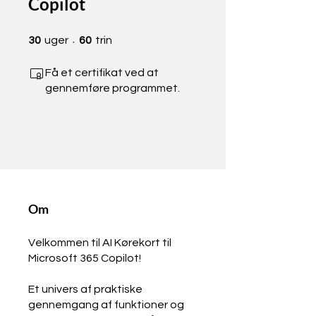
Copilot
30 uger
60 trin
30
uger
60
trin
Få et certifikat ved at
gennemføre programmet.
Om
Velkommen til AI Kørekort til
Microsoft 365 Copilot!
Et univers af praktiske
gennemgang af funktioner og