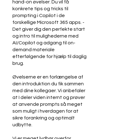
hand-on øvelser. Du vil få
konkrete tips og tricks til
prompting i Copilot i de
forskellige Microsoft 365 apps. -
Det giver dig den perfekte start
og intro til mulighederne med
AI/Copilot og adgang til on-
demand materiale
efterfølgende for hjælp til daglig
brug.
Øvelserne er en forlængelse af
den introduktion du fik sammen
med dine kollegaer. Vi anbefaler
at I deler viden internt og prøver
at anvende prompts så meget
som muligt i hverdagen for at
sikre forankring og optimalt
udbytte.
Vi er meget lydhør overfor