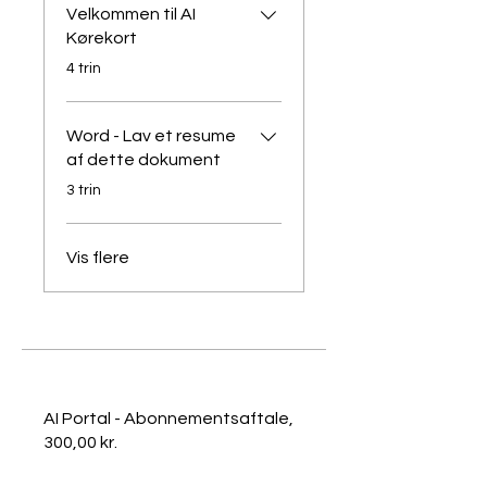
Velkommen til AI
Kørekort
.
4 trin
Word - Lav et resume
af dette dokument
.
3 trin
Vis flere
AI Portal - Abonnementsaftale,
300,00 kr.