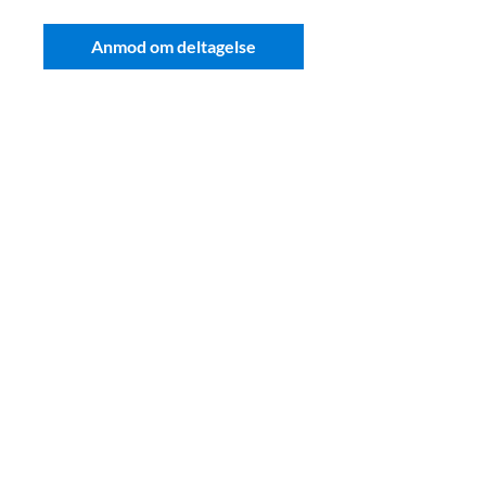
Anmod om deltagelse
Skal vi tage en uforpligtende
snak om dine behov?
Send mail :
hej@toolpack.one
Ring på : +4529292995
Njalsgade 76
2300 København S
CVR: 28869401