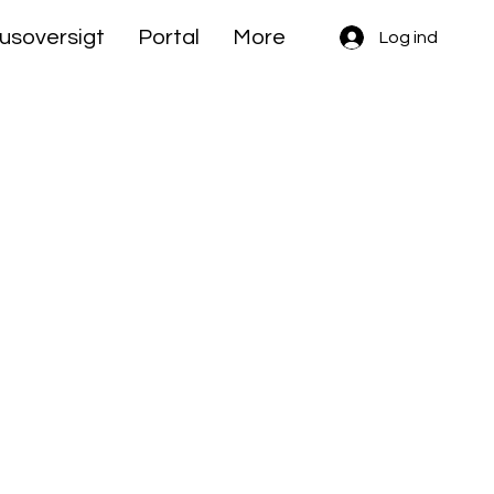
usoversigt
Portal
More
Log ind