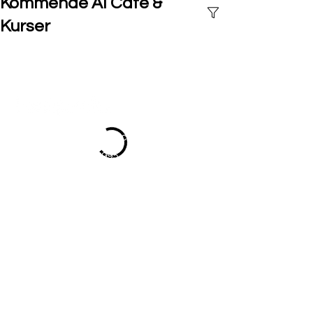
Kommende AI Café &
Kurser
Skal vi tage en uforpligtende
snak om dine behov?
Send mail :
hej@toolpack.one
Ring på : +4529292995
Njalsgade 76
2300 København S
CVR: 28869401
Book Intro møde